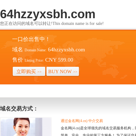
64hzzyxsbh.com
您正在访问的域名可以转让!This domain name is for sale!
一口价出售中！
域名
64hzzyxsbh.com
Domain Name:
售价
CNY 599.00
Listing Price:
立即购买
BUY NOW
>>
>>
域名交易方式：
通过金名网(4.cn) 中介交易
金名网(4.cn)是全球领先的域名交易服务机
简单、安全、专业的第三方服务！ 为了保证交