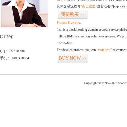
具体交易流程可
“点击这里”
查看或咨询support@
我要购买
>>
Process Overview:
4.cn is a world leading domain escrow service plat
million RMB transaction volume every year. We promi
联系我们
5 workdays.
For detailed process, you can
“visit here”
or contact
QQ：2726103981
BUY NOW
手机：18107458854
>>
Copyright © 1998 -2025 www.6